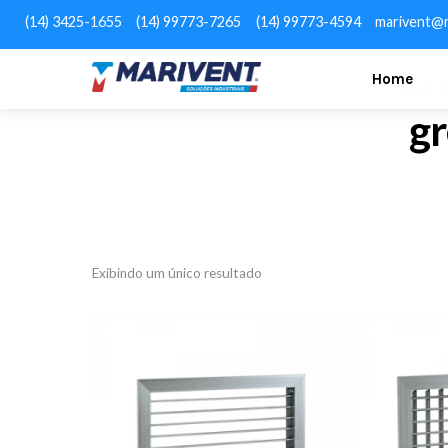
(14) 3425-1655
(14) 99773-7265
(14) 99773-4594
marivent@m
Home
INÍCIO
/
gr
Exibindo um único resultado