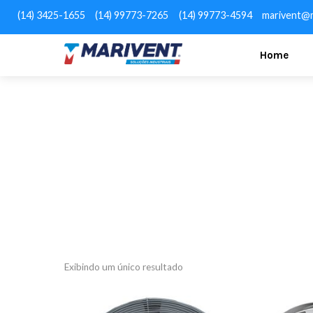
(14) 3425-1655
(14) 99773-7265
(14) 99773-4594
marivent@m
Home
Exibindo um único resultado