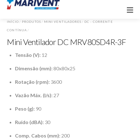
INÍCIO
/
PRODUTOS
/
MINI VENTILADORES
/
DC - CORRENTE
CONTÍNUA
/
Mini Ventilador DC MRV80SD4R-3F
Tensão (V):
12
Dimensão (mm):
80x80x25
Rotação (rpm):
3600
Vazão Máx. (l/s):
27
Peso (g):
90
Ruído (dBA):
30
Comp. Cabos (mm):
200