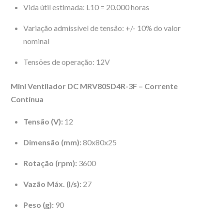
Vida útil estimada: L10 = 20.000 horas
Variação admissível de tensão: +/- 10% do valor
nominal
Tensões de operação: 12V
Mini Ventilador DC MRV80SD4R-3F – Corrente
Contínua
Tensão (V):
12
Dimensão (mm):
80x80x25
Rotação (rpm):
3600
Vazão Máx. (l/s):
27
Peso (g):
90