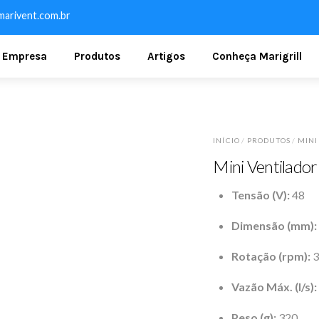
arivent.com.br
Empresa
Produtos
Artigos
Conheça Marigrill
INÍCIO
/
PRODUTOS
/
MINI
Mini Ventila
Tensão (V):
48
Dimensão (mm):
Rotação (rpm):
3
Vazão Máx. (l/s):
Peso (g):
320