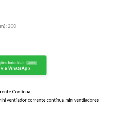
m):
200
ões Industriais
Online
 via WhatsApp
rente Contínua
mini ventilador corrente contínua
,
mini ventiladores