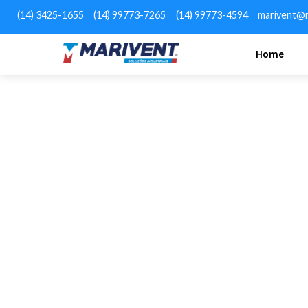
(14) 3425-1655
(14) 99773-7265
(14) 99773-4594
marivent@m
Home