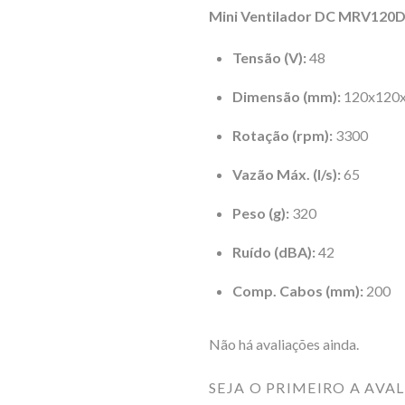
Mini Ventilador DC MRV
120D
Tensão (V):
48
Dimensão (mm):
120x120
Rotação (rpm):
3300
Vazão Máx. (l/s):
65
Peso (g):
320
Ruído (dBA):
42
Comp. Cabos (mm):
200
Não há avaliações ainda.
SEJA O PRIMEIRO A AVA