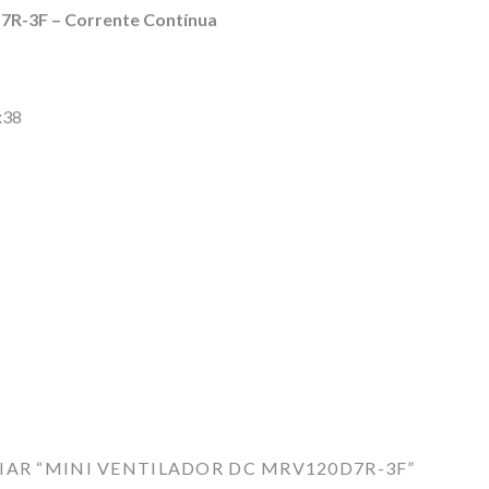
7R-3F
– Corrente Contínua
x38
LIAR “MINI VENTILADOR DC MRV120D7R-3F”