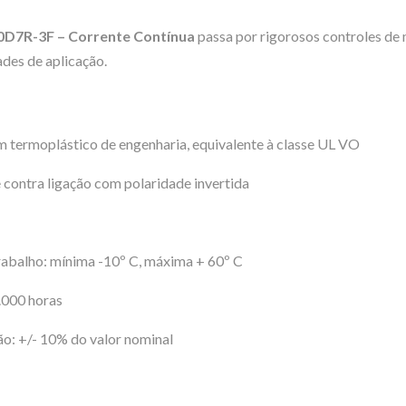
D7R-3F – Corrente Contínua
passa por rigorosos controles de 
ades de aplicação.
em termoplástico de engenharia, equivalente à classe UL VO
contra ligação com polaridade invertida
abalho: mínima -10º C, máxima + 60º C
0.000 horas
ão: +/- 10% do valor nominal