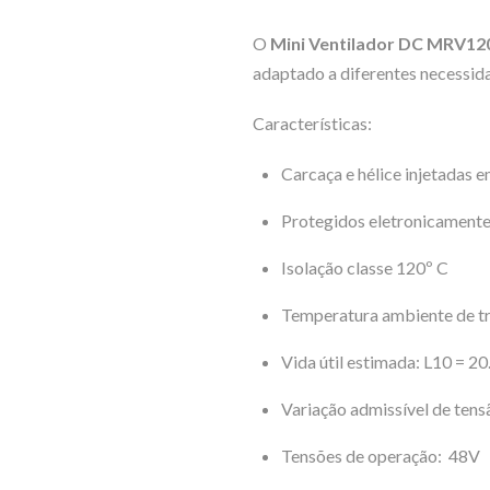
O
Mini Ventilador
DC MRV120
adaptado a diferentes necessid
Características:
Carcaça e hélice injetadas 
Protegidos eletronicamente 
Isolação classe 120º C
Temperatura ambiente de tr
Vida útil estimada: L10 = 2
Variação admissível de tens
Tensões de operação: 48V