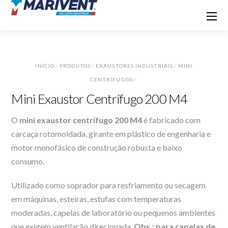
INÍCIO
/
PRODUTOS
/
EXAUSTORES INDUSTRIAIS
/
MINI
CENTRÍFUGOS
/
Mini Exaustor Centrífugo 200 M4
O
mini exaustor centrífugo 200 M4
é fabricado com
carcaça rotomoldada, girante em plástico de engenharia e
motor monofásico de construção robusta e baixo
consumo.
Utilizado como soprador para resfriamento ou secagem
em máquinas, esteiras, estufas com temperaturas
moderadas, capelas de laboratório ou pequenos ambientes
que exigem ventilação direcionada.
Obs.: para capelas de