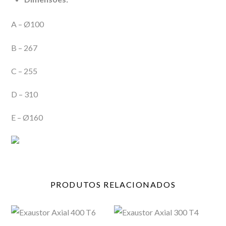
A –
Ø
100
B – 267
C – 255
D – 310
E –
Ø
160
PRODUTOS
RELACIONADOS