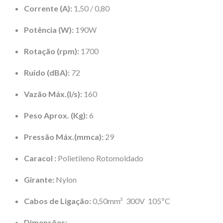
Corrente (A):
1,50 / 0,80
Potência (W):
190W
Rotação (rpm):
1700
Ruído (dBA):
72
Vazão Máx.(l/s):
160
Peso Aprox. (Kg):
6
Pressão Máx.(mmca):
29
Caracol :
Polietileno Rotomoldado
Girante:
Nylon
Cabos de Ligação:
0,50mm² 300V 105ºC
Dimensões: