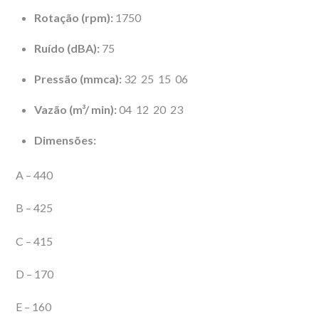
Rotação (rpm):
1750
Ruído (dBA):
75
Pressão (mmca):
32 25 15 06
Vazão (m³/ min):
04 12 20 23
Dimensões:
A – 440
B – 425
C – 415
D – 170
E – 160