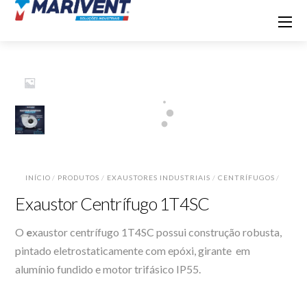
INÍCIO
/
PRODUTOS
/
EXAUSTORES INDUSTRIAIS
/
CENTRÍFUGOS
/
Exaustor Centrífugo 1T4SC
O
e
xaustor centrífugo 1T4SC possui construção robusta,
pintado eletrostaticamente com epóxi, girante em
alumínio fundido e motor trifásico IP55.