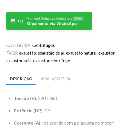
Marivent Soluções Industriais
Online
Orçamento via WhatsApp
CATEGORIA:
Centrífugos
TAGS:
exaustão
,
exaustão de ar
,
exaustão natural
,
exaustor
,
exaustor axial
,
exaustor centrífugo
DESCRIÇÃO
AVALIAÇÕES (0)
Tensão (V):
220 / 380
Potência (HP):
0,5
Corrente (A):
(de acordo com a plaqueta do motor)