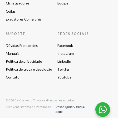
Climatizadores
Equipe
Coifas
Exaustores Comerciais
SUPORTE
REDES SOCIAIS
Dúvidas Frequentes
Facebook
Manuais
Instagram
Política de privacidade
LinkedIn
Política de troca e devolução
Twitter
Contato
Youtube
© 2020 - Marivent. Todos os direitos reservados
Marivent Sistema de Ventilação Ltda. - CNPJ 01.228.661/0001-31
Posso Ajudar?
Clique
aqui!