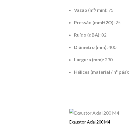
Vazão (
m³
/ min):
75
Pressão (mmH2O):
25
Ruído (dBA):
82
Diâmetro (mm):
400
Largura (mm):
230
Hélices (material / nº pás):
Exaustor Axial 200 M4