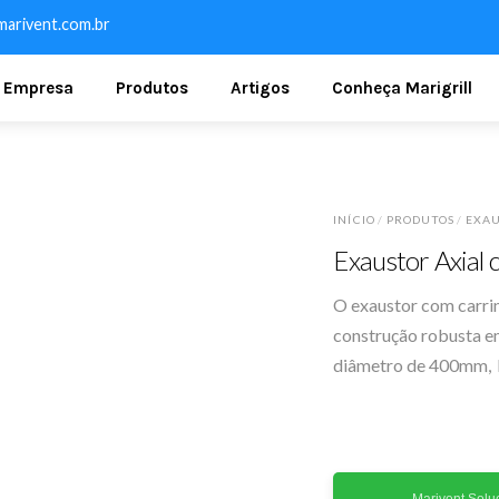
arivent.com.br
Empresa
Produtos
Artigos
Conheça Marigrill
INÍCIO
/
PRODUTOS
/
EXAU
Exaustor Axial
O exaustor com carri
construção robusta e
diâmetro de 400mm, h
Marivent Soluç