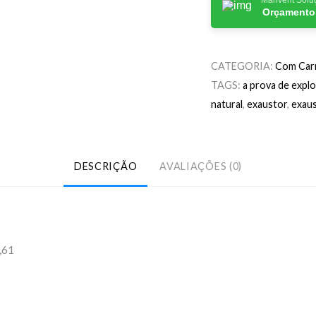
Orçamento
CATEGORIA:
Com Car
TAGS:
a prova de expl
natural
,
exaustor
,
exaus
DESCRIÇÃO
AVALIAÇÕES (0)
,61