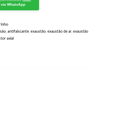
 via WhatsApp
rinho
osão
,
antifaiscante
,
exaustão
,
exaustão de ar
,
exaustão
tor axial