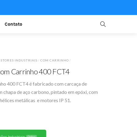
Contato
STORES INDUSTRIAIS
/
COM CARRINHO
/
 com Carrinho 400 FCT4
nho 400 FCT4 é fabricado com carcaça de
m chapa de aço carbono, pintado em epóxi, com
élices metálicas e motores IP 51.
ões Industriais
Online