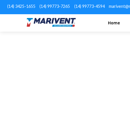
(14) 3425-1655
(14) 99773-7265
(14) 99773-4594
marivent@m
Home