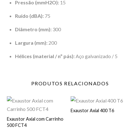
Pressão (mmH2O):
15
Ruído (dBA):
75
Diâmetro (mm):
300
Largura (mm):
200
Hélices (material / nº pás):
Aço galvanizado / 5
PRODUTOS
RELACIONADOS
Exaustor Axial 400 T6
Exaustor Axial com Carrinho
500 FCT4