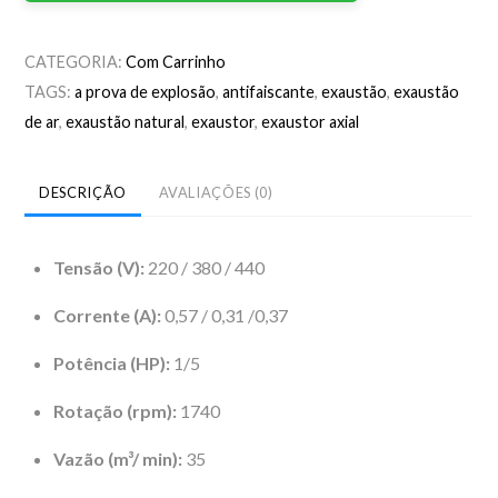
CATEGORIA:
Com Carrinho
TAGS:
a prova de explosão
,
antifaiscante
,
exaustão
,
exaustão
de ar
,
exaustão natural
,
exaustor
,
exaustor axial
DESCRIÇÃO
AVALIAÇÕES (0)
Tensão (V):
220 / 380 / 440
Corrente (A):
0,57 / 0,31 /0,37
Potência (HP):
1/5
Rotação (rpm):
1740
Vazão (m³/ min):
35