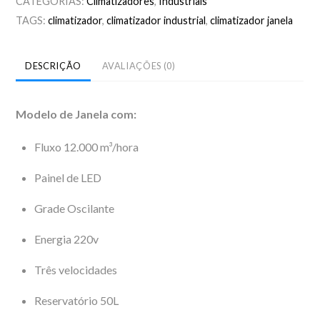
CATEGORIAS:
Climatizadores
,
Industriais
TAGS:
climatizador
,
climatizador industrial
,
climatizador janela
DESCRIÇÃO
AVALIAÇÕES (0)
Modelo de Janela com:
Fluxo 12.000 m³/hora
Painel de LED
Grade Oscilante
Energia 220v
Três velocidades
Reservatório 50L