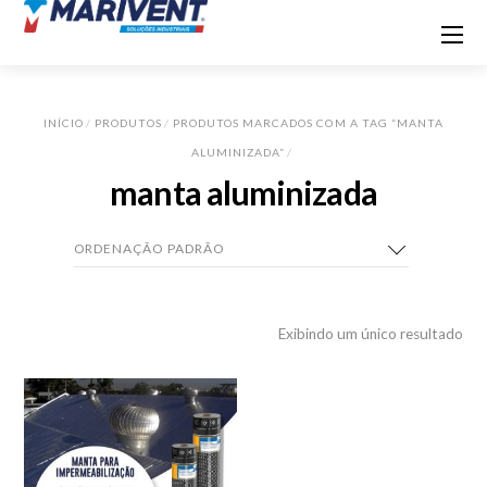
INÍCIO
/
PRODUTOS
/
PRODUTOS MARCADOS COM A TAG “MANTA
ALUMINIZADA”
/
manta aluminizada
Exibindo um único resultado